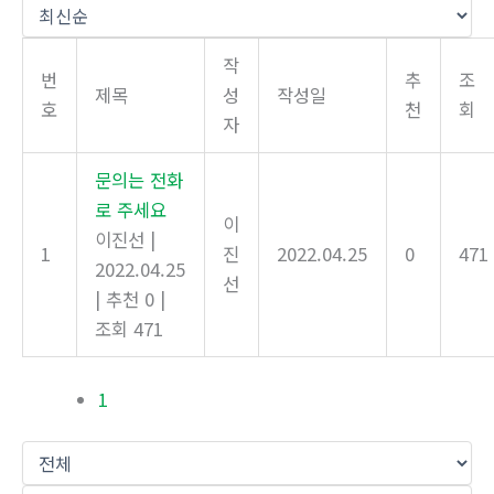
작
번
추
조
제목
성
작성일
호
천
회
자
문의는 전화
로 주세요
이
이진선
|
1
진
2022.04.25
0
471
2022.04.25
선
|
추천 0
|
조회 471
1