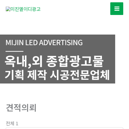
콘
텐
츠
로
건
너
뛰
기
견적의뢰
전체 1