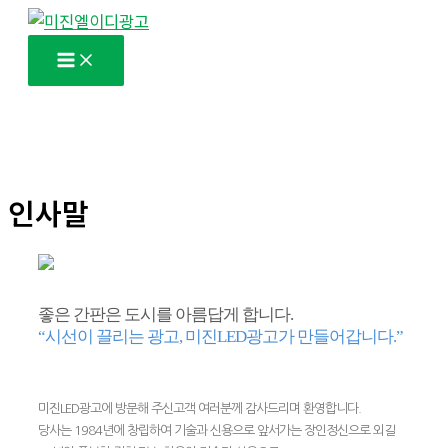
콘
텐
츠
로
건
너
뛰
인사말
기
좋은 간판은 도시를 아름답게 합니다.
“시선이 끌리는 광고, 미진LED광고가 만들어갑니다.”
미진LED광고에 방문해 주신고객 여러분께 감사드리며 환영합니다.
당사는 1984년에 창립하여 기술과 신용으로 앞서가는 장인정신으로 외길