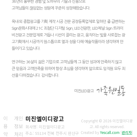
36년의 풍부한 경험 및 노하우의 기술과 신용으로
고객님들의 끊임없는 성원에 꾸준히 성장해왔습니다.
옥내·외 종합광고를 기획 제작 시공 전문 공장등록업체로 일하던 중 급변하는
SIgn문화시대에 21C 최첨단 디지털 Sign, LED전광판, LED채널 SIgn 트라이
비전광고 전문업체로 거듭나 시선이 끌리는 광고, 움직이는 빛을 사로잡는 광
고기획에서 시공까지 원스톱으로 열과 성을 다해 예술작품이라 생각하며 만
들어가고 있습니다.
연구하는 36살의 젊은 기업으로 고객님들께 그 동안 성과에 만족하지 않고
큰 믿음과 고객만족을 위하여 항상 초심을 생각하며 앞으로도 임직원 모두 최
선을 다하겠습니다. 감사합니다.
가족원일동
미진LED광고
이
개인
미진엘이디광고
Copyright © 2026 미진엘이디광
용
정보
회사명: 미진엘이디광고
고. All rights reserved.
Created by
Yescall.com
[
관리자
]
약
처리
주소: 55134 전북 전주시 완산구