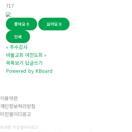
717
좋아요
0
싫어요
0
인쇄
«
추수감사
바울교회 여전도회
»
목록보기
답글쓰기
Powered by KBoard
이용약관
개인정보처리방침
미진엘이디광고
회사명: 미진엘이디광고