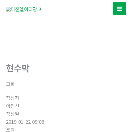
콘
텐
츠
로
건
너
뛰
기
현수막
고희
작성자
이진선
작성일
2019-01-22 09:06
조회