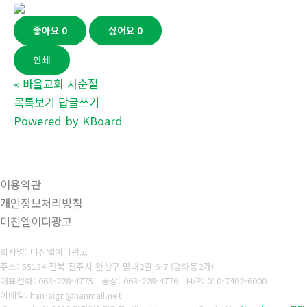
좋아요
0
싫어요
0
인쇄
«
바울교회 사순절
목록보기
답글쓰기
Powered by KBoard
이용약관
개인정보처리방침
미진엘이디광고
회사명: 미진엘이디광고
주소: 55134 전북 전주시 완산구 맏내2길 6-7 (평화동2가)
대표전화: 063-228-4775
공장: 063-228-4776
H/P: 010-7402-6000
이메일: han-sign@hanmail.net