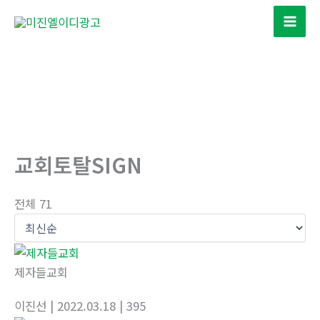
콘
텐
츠
로
건
너
뛰
기
교회토탈SIGN
전체 71
제자들교회
이진선
| 2022.03.18
| 395