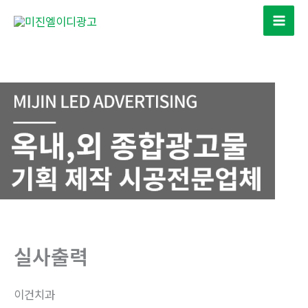
콘
텐
츠
로
건
너
뛰
기
실사출력
이건치과