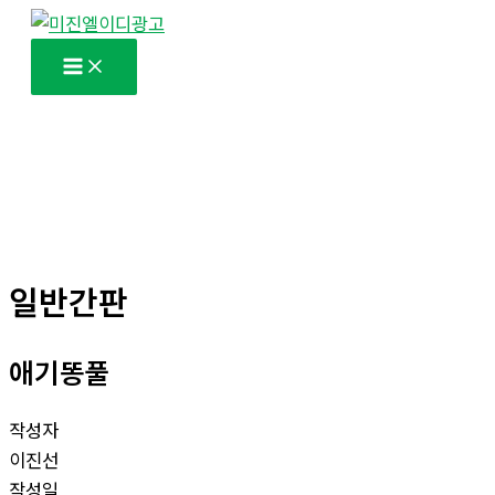
콘
텐
츠
로
건
너
뛰
기
일반간판
애기똥풀
작성자
이진선
작성일