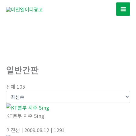
콘
텐
츠
로
건
너
뛰
기
일반간판
전체 105
KT본부 지주 Sing
이진선
| 2009.08.12
| 1291