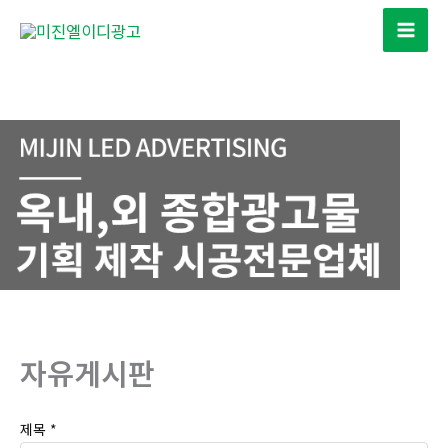
콘
텐
츠
로
건
너
뛰
기
자유게시판
제목
*