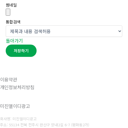
썸네일
통합검색
돌아가기
저장하기
이용약관
개인정보처리방침
미진엘이디광고
회사명: 미진엘이디광고
주소: 55134 전북 전주시 완산구 맏내2길 6-7 (평화동2가)