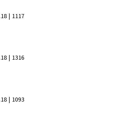
.18
| 1117
.18
| 1316
.18
| 1093