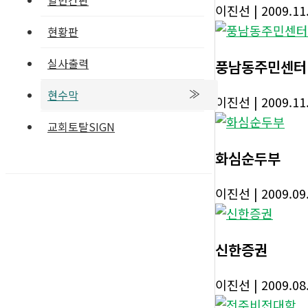
이진선
| 2009.11
현황판
실사출력
풍남동주민센터
현수막
이진선
| 2009.11
교회토탈SIGN
화심순두부
이진선
| 2009.09
신한증권
이진선
| 2009.08