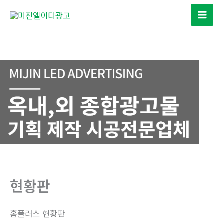
콘
텐
츠
로
건
너
뛰
기
현황판
홈플러스 현황판