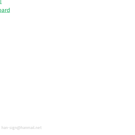
기
oard
han-sign@hanmail.net