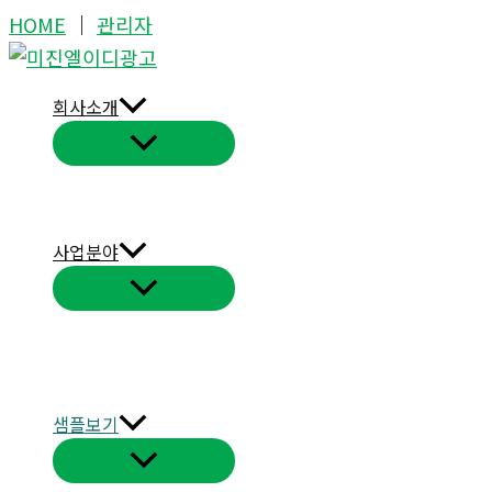
콘
HOME
│
관리자
텐
츠
회사소개
로
건
너
뛰
기
사업분야
샘플보기