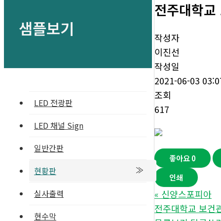
전주대학교
샘플보기
작성자
이진선
작성일
2021-06-03 03:0
조회
LED 전광판
617
LED 채널 Sign
일반간판
좋아요
0
현황판
인쇄
실사출력
«
신양스포피아
전주대학교 보건
현수막