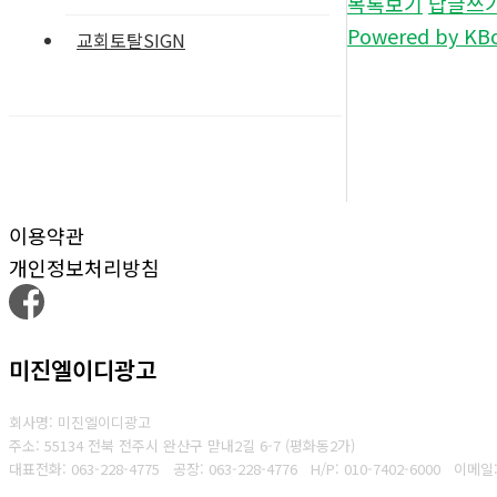
목록보기
답글쓰
Powered by KB
교회토탈SIGN
이용약관
개인정보처리방침
미진엘이디광고
회사명: 미진엘이디광고
주소: 55134 전북 전주시 완산구 맏내2길 6-7 (평화동2가)
대표전화: 063-228-4775
공장: 063-228-4776
H/P: 010-7402-6000
이메일: 