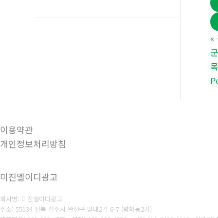
«
군
P
이용약관
개인정보처리방침
미진엘이디광고
회사명: 미진엘이디광고
주소: 55134 전북 전주시 완산구 맏내2길 6-7 (평화동2가)