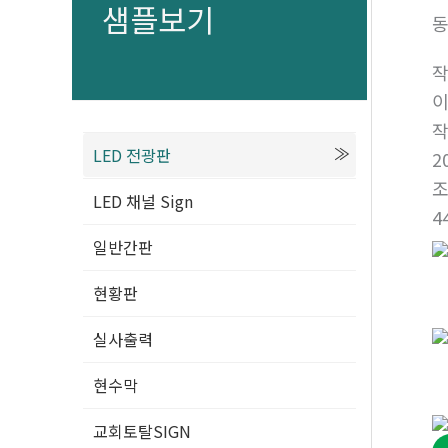
샘플보기
동
LED 전광판
2
LED 채널 Sign
4
일반간판
현황판
실사출력
현수막
교회토탈SIGN