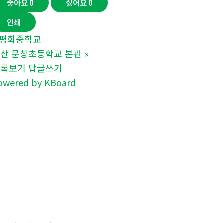
좋아요
0
싫어요
0
인쇄
평화중학교
산 문창초등학교 본관
»
목록보기
답글쓰기
owered by KBoard