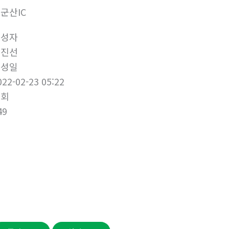
군산IC
작성자
이진선
작성일
022-02-23 05:22
조회
49