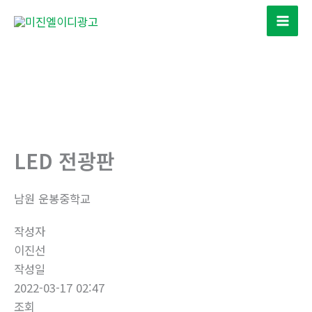
콘
텐
츠
로
건
너
뛰
기
LED 전광판
남원 운봉중학교
작성자
이진선
작성일
2022-03-17 02:47
조회