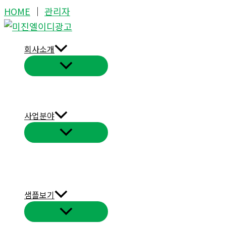
콘
HOME
│
관리자
텐
츠
회사소개
로
건
너
뛰
기
사업분야
샘플보기